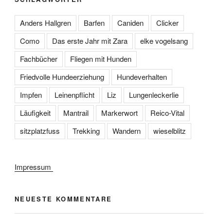
Anders Hallgren
Barfen
Caniden
Clicker
Como
Das erste Jahr mit Zara
elke vogelsang
Fachbücher
Fliegen mit Hunden
Friedvolle Hundeerziehung
Hundeverhalten
Impfen
Leinenpflicht
Liz
Lungenleckerlie
Läufigkeit
Mantrail
Markerwort
Reico-Vital
sitzplatzfuss
Trekking
Wandern
wieselblitz
Impressum
NEUESTE KOMMENTARE