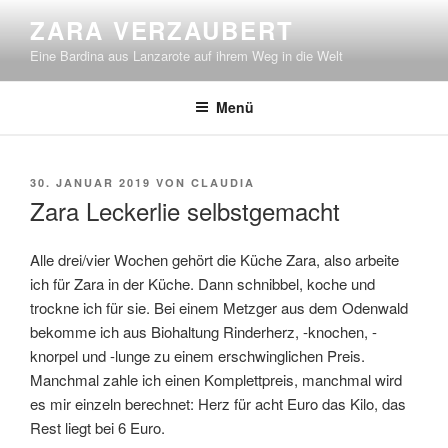
Zum
ZARA VERZAUBERT
Inhalt
Eine Bardina aus Lanzarote auf ihrem Weg in die Welt
springen
Menü
VERÖFFENTLICHT
30. JANUAR 2019
VON
CLAUDIA
AM
Zara Leckerlie selbstgemacht
Alle drei/vier Wochen gehört die Küche Zara, also arbeite
ich für Zara in der Küche. Dann schnibbel, koche und
trockne ich für sie. Bei einem Metzger aus dem Odenwald
bekomme ich aus Biohaltung Rinderherz, -knochen, -
knorpel und -lunge zu einem erschwinglichen Preis.
Manchmal zahle ich einen Komplettpreis, manchmal wird
es mir einzeln berechnet: Herz für acht Euro das Kilo, das
Rest liegt bei 6 Euro.