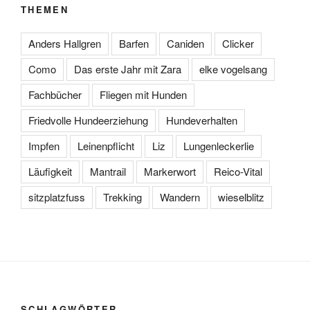
THEMEN
Anders Hallgren
Barfen
Caniden
Clicker
Como
Das erste Jahr mit Zara
elke vogelsang
Fachbücher
Fliegen mit Hunden
Friedvolle Hundeerziehung
Hundeverhalten
Impfen
Leinenpflicht
Liz
Lungenleckerlie
Läufigkeit
Mantrail
Markerwort
Reico-Vital
sitzplatzfuss
Trekking
Wandern
wieselblitz
SCHLAGWÖRTER