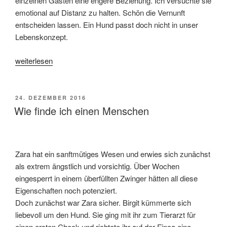
einzelnen Gästen eine engere Beziehung. Ich versuchte sie
emotional auf Distanz zu halten. Schön die Vernunft
entscheiden lassen. Ein Hund passt doch nicht in unser
Lebenskonzept.
„Frauchen
weiterlesen
ausgeguckt“
VERÖFFENTLICHT
24. DEZEMBER 2016
AM
Wie finde ich einen Menschen
Zara hat ein sanftmütiges Wesen und erwies sich zunächst
als extrem ängstlich und vorsichtig. Über Wochen
eingesperrt in einem überfüllten Zwinger hätten all diese
Eigenschaften noch potenziert.
Doch zunächst war Zara sicher. Birgit kümmerte sich
liebevoll um den Hund. Sie ging mit ihr zum Tierarzt für
einen ersten Check und richtete ihr auf der Finca eine