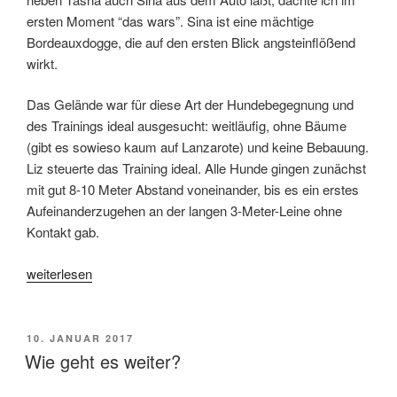
ersten Moment “das wars”. Sina ist eine mächtige
Bordeauxdogge, die auf den ersten Blick angsteinflößend
wirkt.
Das Gelände war für diese Art der Hundebegegnung und
des Trainings ideal ausgesucht: weitläufig, ohne Bäume
(gibt es sowieso kaum auf Lanzarote) und keine Bebauung.
Liz steuerte das Training ideal. Alle Hunde gingen zunächst
mit gut 8-10 Meter Abstand voneinander, bis es ein erstes
Aufeinanderzugehen an der langen 3-Meter-Leine ohne
Kontakt gab.
„Den
weiterlesen
Social
Walk
mit
VERÖFFENTLICHT
10. JANUAR 2017
AM
Bravour
Wie geht es weiter?
bestanden“