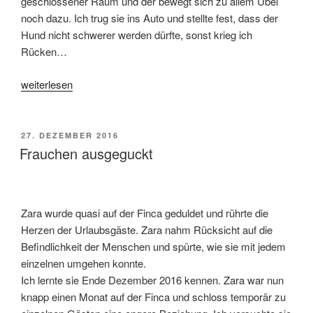
geschlossener Raum und der bewegt sich zu allem Übel
noch dazu. Ich trug sie ins Auto und stellte fest, dass der
Hund nicht schwerer werden dürfte, sonst krieg ich
Rücken…
„Der
weiterlesen
erste
Ausflug
ist
VERÖFFENTLICHT
27. DEZEMBER 2016
AM
ernüchternd“
Frauchen ausgeguckt
Zara wurde quasi auf der Finca geduldet und rührte die
Herzen der Urlaubsgäste. Zara nahm Rücksicht auf die
Befindlichkeit der Menschen und spürte, wie sie mit jedem
einzelnen umgehen konnte.
Ich lernte sie Ende Dezember 2016 kennen. Zara war nun
knapp einen Monat auf der Finca und schloss temporär zu