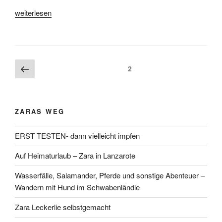
„Gerettet
weiterlesen
und
noch
nicht
angekommen“
Beitragsnavigation
Vorherige
Seite
2
Seite
ZARAS WEG
ERST TESTEN- dann vielleicht impfen
Auf Heimaturlaub – Zara in Lanzarote
Wasserfälle, Salamander, Pferde und sonstige Abenteuer –
Wandern mit Hund im Schwabenländle
Zara Leckerlie selbstgemacht