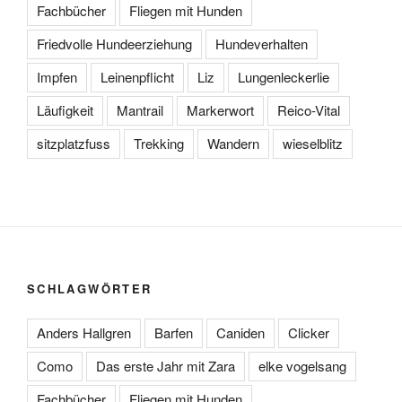
Fachbücher
Fliegen mit Hunden
Friedvolle Hundeerziehung
Hundeverhalten
Impfen
Leinenpflicht
Liz
Lungenleckerlie
Läufigkeit
Mantrail
Markerwort
Reico-Vital
sitzplatzfuss
Trekking
Wandern
wieselblitz
SCHLAGWÖRTER
Anders Hallgren
Barfen
Caniden
Clicker
Como
Das erste Jahr mit Zara
elke vogelsang
Fachbücher
Fliegen mit Hunden