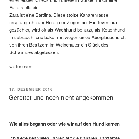
Futterstelle ein.
Zara ist eine Bardina. Diese stolze Kanarenrasse,
ursprünglich zum Hüten der Ziegen auf Fuerteventura
gezüchtet, wird oft als Wachhund benutzt, als Kettenhund
missbraucht und bekommt wegen eines Aberglaubens oft
von ihren Besitzern im Welpenalter ein Stück des
Schwanzes abgebissen.
„Wie
weiterlesen
finde
ich
einen
VERÖFFENTLICHT
17. DEZEMBER 2016
AM
Menschen“
Gerettet und noch nicht angekommen
Wie alles begann oder wie wir auf den Hund kamen
Ich fliege seit vielen Jahren auf die Kanaren. Lanzarote