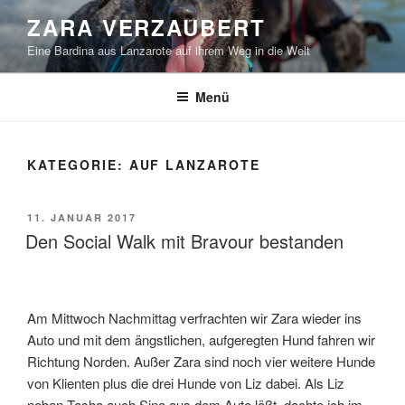
Zum
ZARA VERZAUBERT
Inhalt
Eine Bardina aus Lanzarote auf ihrem Weg in die Welt
springen
Menü
KATEGORIE:
AUF LANZAROTE
VERÖFFENTLICHT
11. JANUAR 2017
AM
Den Social Walk mit Bravour bestanden
Am Mittwoch Nachmittag verfrachten wir Zara wieder ins
Auto und mit dem ängstlichen, aufgeregten Hund fahren wir
Richtung Norden. Außer Zara sind noch vier weitere Hunde
von Klienten plus die drei Hunde von Liz dabei. Als Liz
neben Tasha auch Sina aus dem Auto läßt, dachte ich im